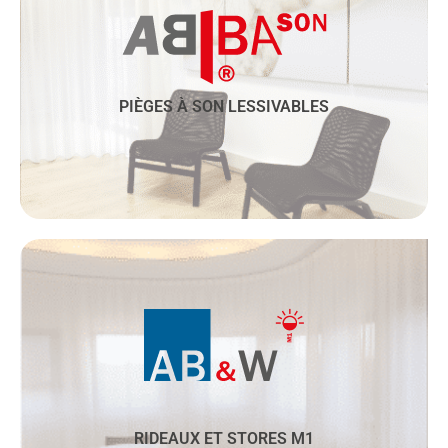
d’accueil, de passage, salles de pause, de
restauration grâce à nos pièges à son
lessivables et personnalisables.
PIÈGES À SON LESSIVABLES
Découvrez cette activité
Rideaux pare-soleil, obscurcissants, voilages,
stores intérieurs ou extérieurs, nos gammes
permettent de gérer la luminosité dans vos
espaces de travail, de soins et bureaux des
services administratifs.
RIDEAUX ET STORES M1